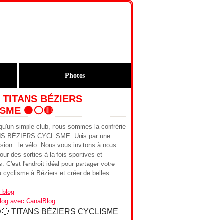
Photos
 TITANS BÉZIERS
SME ⚫️⚪️🔴
qu'un simple club, nous sommes la confrérie
NS BÉZIERS CYCLISME. Unis par une
ion : le vélo. Nous vous invitons à nous
our des sorties à la fois sportives et
. C'est l'endroit idéal pour partager votre
 cyclisme à Béziers et créer de belles
 blog
blog avec CanalBlog