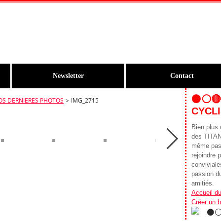
Newsletter
Contact
⚫️⚪️
OS DERNIERES PHOTOS
>
IMG_2715
CYCLI
Bien plus 
des TITA
même pass
rejoindre p
conviviales
passion du
amitiés.
Accueil du
Créer un 