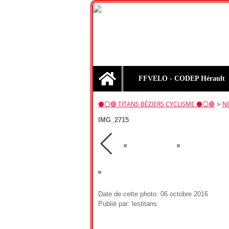
Home
FFVELO - CODEP Hérault
⚫️⚪️🔴 TITANS BÉZIERS CYCLISME ⚫️⚪️🔴
>
N
IMG_2715
Date de cette photo: 06 octobre 2016
Publié par: lestitans