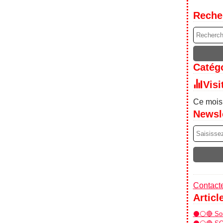
Reche
Catégo
Visi
Ce mois 
Newsl
Contacte
Articl
⚫⚪🔴 Sor