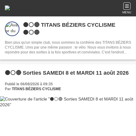
MENU
⚫️⚪️🔴 TITANS BÉZIERS CYCLISME
⚫️⚪️🔴
Bien plus qu'un simple club, nous sommes la confrérie des TITANS BÉZIERS
CYCLISME. Unis par une même passion : le vélo. Nous vous invitons à nous
rejoindre pour des sorties à la fois sportives et conviviales. C'est l'endroit
idéal pour partager votre passion du cyclisme à Béziers et créer de belles
amitiés.
⚫⚪🔴 Sorties SAMEDI 8 et MARDI 11 août 2026
Publié le 06/08/2026 à 09:35
Par
TITANS BÉZIERS CYCLISME