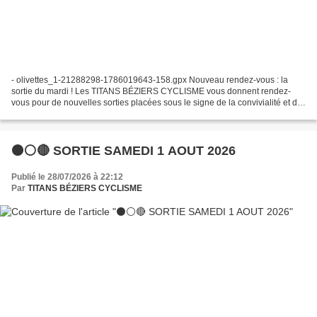
- olivettes_1-21288298-1786019643-158.gpx Nouveau rendez-vous : la
sortie du mardi ! Les TITANS BÉZIERS CYCLISME vous donnent rendez-
vous pour de nouvelles sorties placées sous le signe de la convivialité et du
plaisir de rouler ensemble. Grande nouveauté...
⚫⚪🔴 SORTIE SAMEDI 1 AOUT 2026
Publié le 28/07/2026 à 22:12
Par
TITANS BÉZIERS CYCLISME