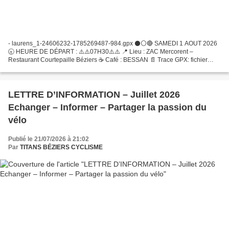
- laurens_1-24606232-1785269487-984.gpx ⚫️⚪️🔴 SAMEDI 1 AOUT 2026
🕣 HEURE DE DÉPART : ⚠️⚠️07H30⚠️⚠️ 📍 Lieu : ZAC Mercorent –
Restaurant Courtepaille Béziers ☕️ Café : BESSAN 📄 Trace GPX: fichier
disponible Vous pouvez le télécharger sur l’application de...
LETTRE D’INFORMATION – Juillet 2026
Echanger – Informer – Partager la passion du
vélo
Publié le 21/07/2026 à 21:02
Par
TITANS BÉZIERS CYCLISME