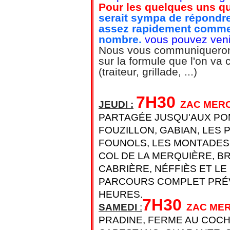
Pour les quelques uns qui
serait sympa de répondre
assez rapidement commen
nombre.
vous pouvez veni
Nous vous communiquerons 
sur la formule que l'on va 
(traiteur, grillade, ...)
7H30
JEUDI :
ZAC MER
PARTAGÉE JUSQU'AUX PO
FOUZILLON, GABIAN, LES 
FOUNOLS, LES MONTADES,
COL DE LA MERQUIÈRE, B
CABRIÈRE, NÉFFIÈS
ET LE
PARCOURS COMPLET PRÉV
HEURES.
7H30
SAMEDI
:
ZAC ME
PRADINE, FERME AU COCH