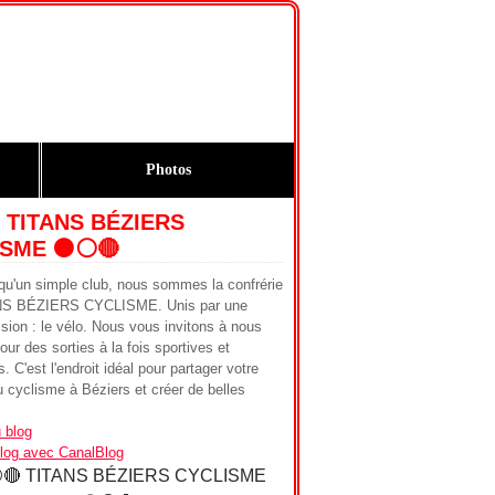
Photos
 TITANS BÉZIERS
SME ⚫️⚪️🔴
qu'un simple club, nous sommes la confrérie
NS BÉZIERS CYCLISME. Unis par une
ion : le vélo. Nous vous invitons à nous
our des sorties à la fois sportives et
. C'est l'endroit idéal pour partager votre
 cyclisme à Béziers et créer de belles
 blog
blog avec CanalBlog