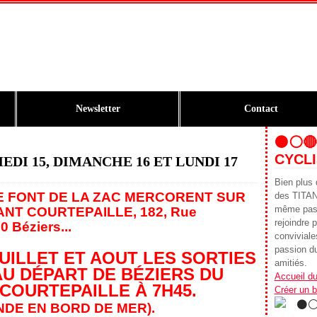
Newsletter
Contact
⚫️⚪️
CYCLI
MEDI 15, DIMANCHE 16 ET LUNDI 17
Bien plus 
E FONT DE LA ZAC MERCORENT SUR
des TITA
même pass
ANT COURTEPAILLE,
182, Rue
rejoindre p
0 Béziers.
..
conviviales
passion du
UILLET ET AOUT LES SORTIES
amitiés.
AU DÉPART DE BÉZIERS DU
Accueil du
COURTEPAILLE À 7H45.
Créer un 
NDE EN BORD DE MER).