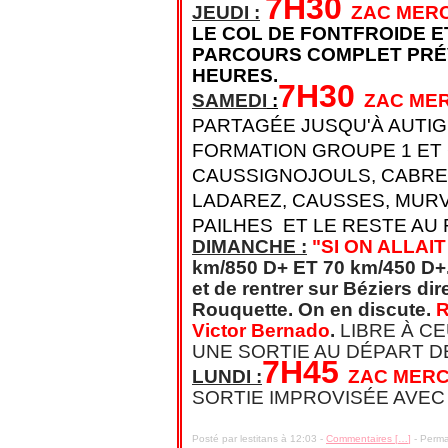
7H30
JEUDI :
ZAC MER
LE COL DE FONTFROIDE
E
PARCOURS COMPLET PRÉV
HEURES.
7H30
SAMEDI
:
ZAC ME
PARTAGÉE JUSQU'À AUTIG
FORMATION GROUPE 1 ET 
CAUSSIGNOJOULS, CABRER
LADAREZ, CAUSSES, MURV
PAILHES ET LE RESTE AU 
DIMANCHE :
"SI ON ALLAIT
km/850 D+ ET 70 km/450 D+. 
et de rentrer sur Béziers dire
Rouquette. On en discute.
R
Victor Bernado
.
LIBRE À C
UNE SORTIE AU DÉPART D
7H45
LUNDI :
ZAC MERC
SORTIE IMPROVISÉE AVEC
Posté par lestitans à 12:03 -
Commentaires [
…
]
- Perma