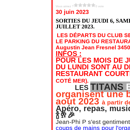
Vous aimez ?
0 vote
30 juin 2023
SORTIES DU JEUDI 6, SAM
JUILLET 2023.
LES DÉPARTS DU CLUB S
LE PARKING DU RESTAUR
Augustin Jean Fresnel 3450
INFOS :
POUR LES MOIS DE J
DU LUNDI SONT AU D
RESTAURANT COURTE
COTÉ MER).
TITANS
LES
organisent une b
aout 2023
à partir 
Apéro, repas, musiqu
🍾🥂🎉
Jean-Phi P s'est gentiment 
coups de mains pour l'orga