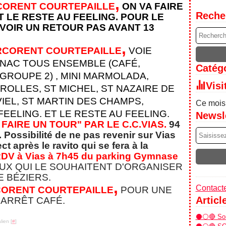
,
CORENT COURTEPAILLE
ON VA FAIRE
Reche
T LE RESTE AU FEELING. POUR LE
OIR UN RETOUR PAS AVANT 13
,
RCORENT COURTEPAILLE
VOIE
NAC TOUS ENSEMBLE (CAFÉ,
Catégo
GROUPE 2) , MINI MARMOLADA,
Visi
OLLES, ST MICHEL, ST NAZAIRE DE
IEL, ST MARTIN DES CHAMPS,
Ce mois 
FEELING.
ET LE RESTE AU FEELING.
Newsl
 FAIRE UN TOUR" PAR LE C.C.VIAS.
94
Possibilité de ne pas revenir sur Vias
ct après le ravito qui se fera à la
DV à Vias à 7h45 du parking Gymnase
EUX QUI LE SOUHAITENT D'ORGANISER
E BÉZIERS.
,
Contacte
ORENT COURTEPAILLE
POUR UNE
Articl
 ARRÊT CAFÉ.
⚫⚪🔴 Sor
lien [
#
]