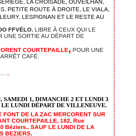
ERIÈGE, LA CROISADE, OUVEILHAN,
, PETITE ROUTE À DROITE, LE VIALA,
FLEURY, LESPIGNAN
ET LE RESTE AU
O FFVÉLO.
LIBRE À CEUX QUI LE
 UNE SORTIE AU DÉPART DE
,
ORENT COURTEPAILLE
POUR UNE
 ARRÊT CAFÉ.
lien [
#
]
N, SAMEDI 1, DIMANCHE 2 ET LUNDI 3
N LE LUNDI DÉPART DE VILLENEUVE.
E FONT DE LA ZAC MERCORENT SUR
ANT COURTEPAILLE,
182, Rue
0 Béziers.
. SAUF LE LUNDI DE LA
S BEZIERS.