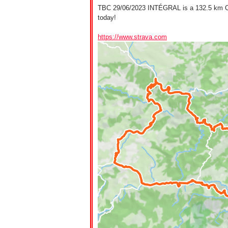
TBC 29/06/2023 INTÉGRAL is a 132.5 km Cycl
today!
https://www.strava.com