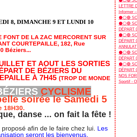
⚫⚪🔴 SO
LETTRE D’
Informer –
⚫⚪🔴 SOR
EDI 8, DIMANCHE 9 ET LUNDI 10
⚫⚪🔴 SOR
DÉPART 
⚫⚪🔴 SOR
E FONT DE LA ZAC MERCORENT SUR
DÉPART 0
ANT COURTEPAILLE,
182, Rue
ANNULAT
0 Béziers.
..
⚫⚪🔴 SOR
DÉPART 0
UILLET ET AOUT LES SORTIES
⚫⚪🔴 SOR
ÉPART DE BÉZIERS DU
DÉPART 0
PAILLE À 7H45
NOS FORM
(TROP DE MONDE
Sportif - 
BÉZIERS
CYCLISME
elle soirée le Samedi 5
de 18H30.
e, danse ... on fait la fête !
proposé afin de le faire chez lui.
Les
nisation seront les bienvenus.