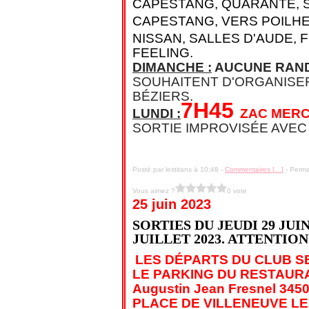
CAPESTANG, QUARANTE, S
CAPESTANG, VERS POILHES
NISSAN, SALLES D'AUDE, 
FEELING.
DIMANCHE :
AUCUNE RAND
SOUHAITENT D'ORGANISER
BÉZIERS.
7H45
LUNDI :
ZAC MERC
SORTIE IMPROVISÉE AVEC
Posté par lestitans à 10:48 -
Commentaires [
…
]
- Perma
Vous aimez ?
0 vote
25 juin 2023
SORTIES DU JEUDI 29 JUI
JUILLET 2023. ATTENTIO
LES DÉPARTS DU CLUB S
LE PARKING DU RESTAUR
Augustin Jean Fresnel 3450
PLACE DE VILLENEUVE LE