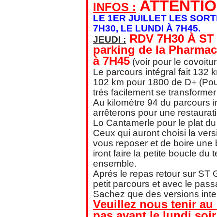
ATTENTIO
INFOS :
LE 1ER JUILLET LES SORT
7H30, LE LUNDI À 7H45.
RDV 7H30 À ST
JEUDI :
parking de la Pharmac
à 7H45
(voir pour le covoitu
Le parcours intégral fait 132 
102 km pour 1800 de D+ (Pour 
trés facilement se transform
Au kilomètre 94 du parcours i
arrêterons pour une restaura
Lo Cantamerle pour le plat du j
Ceux qui auront choisi la ver
vous reposer et de boire une 
iront faire la petite boucle du 
ensemble.
Aprés le repas retour sur ST
petit parcours et avec le pass
Sachez que des versions inter
Veuillez nous tenir au
pas avant le lundi soi