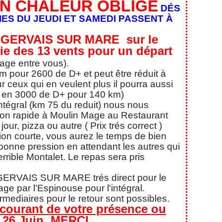
N CHALEUR OBLIGE
DÉS
IES DU JEUDI ET SAMEDI PASSENT À
 GERVAIS SUR MARE sur le
ie des 13 vents pour un départ
rage entre vous).
km pour 2600 de D+ et peut être réduit à
ceux qui en veulent plus il pourra aussi
er en 3000 de D+ pour 140 km)
ntégral (km 75 du reduit) nous nous
tion rapide à Moulin Mage au Restaurant
our, pizza ou autre ( Prix trés correct )
sion courte, vous aurez le temps de bien
bonne pression en attendant les autres qui
terrible Montalet. Le repas sera pris
 GERVAIS SUR MARE trés direct pour le
age par l'Espinouse pour l'intégral.
mediaires pour le retour sont possibles.
 courant de votre présence ou
r 26 Juin. MERCI