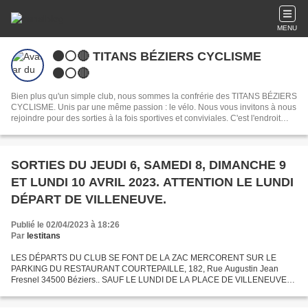
MENU
⚫️⚪️🔴 TITANS BÉZIERS CYCLISME
⚫️⚪️🔴
Bien plus qu'un simple club, nous sommes la confrérie des TITANS BÉZIERS
CYCLISME. Unis par une même passion : le vélo. Nous vous invitons à nous
rejoindre pour des sorties à la fois sportives et conviviales. C'est l'endroit
idéal pour partager votre passion du cyclisme à Béziers et créer de belles
amitiés.
SORTIES DU JEUDI 6, SAMEDI 8, DIMANCHE 9
ET LUNDI 10 AVRIL 2023. ATTENTION LE LUNDI
DÉPART DE VILLENEUVE.
Publié le 02/04/2023 à 18:26
Par
lestitans
LES DÉPARTS DU CLUB SE FONT DE LA ZAC MERCORENT SUR LE
PARKING DU RESTAURANT COURTEPAILLE, 182, Rue Augustin Jean
Fresnel 34500 Béziers.. SAUF LE LUNDI DE LA PLACE DE VILLENEUVE
LES BEZIERS. INFOS : RÉSERVEZ BIEN LE SAMEDI 6 MA I, "LA
DIABOLIQUE DES TITANS"...