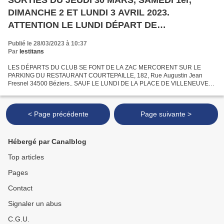
DIMANCHE 2 ET LUNDI 3 AVRIL 2023.
ATTENTION LE LUNDI DÉPART DE
VILLENEUVE.
Publié le 28/03/2023 à 10:37
Par
lestitans
LES DÉPARTS DU CLUB SE FONT DE LA ZAC MERCORENT SUR LE
PARKING DU RESTAURANT COURTEPAILLE, 182, Rue Augustin Jean
Fresnel 34500 Béziers.. SAUF LE LUNDI DE LA PLACE DE VILLENEUVE
LES BEZIERS. INFOS : JEUDI 6 AVRIL, C'EST LA RANDO À DÉDÉ AU
DEPART D' AGUESSAC...
< Page précédente
Page suivante >
Hébergé par Canalblog
Top articles
Pages
Contact
Signaler un abus
C.G.U.