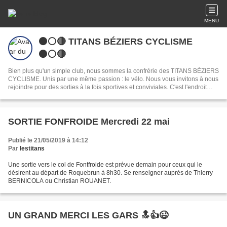
MENU
⚫️⚪️🔴 TITANS BÉZIERS CYCLISME
⚫️⚪️🔴
Bien plus qu'un simple club, nous sommes la confrérie des TITANS BÉZIERS
CYCLISME. Unis par une même passion : le vélo. Nous vous invitons à nous
rejoindre pour des sorties à la fois sportives et conviviales. C'est l'endroit
idéal pour partager votre passion du cyclisme à Béziers et créer de belles
amitiés.
SORTIE FONFROIDE Mercredi 22 mai
Publié le 21/05/2019 à 14:12
Par
lestitans
Une sortie vers le col de Fontfroide est prévue demain pour ceux qui le
désirent au départ de Roquebrun à 8h30. Se renseigner auprès de Thierry
BERNICOLA ou Christian ROUANET.
UN GRAND MERCI LES GARS 🔝👍😉