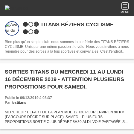
MENU
⚫️⚪️🔴 TITANS BÉZIERS CYCLISME
⚫️⚪️🔴
Bien plus qu'un simple club, nous sommes la confrérie des TITANS BÉZIERS
CYCLISME. Unis par une même passion : le vélo. Nous vous invitons à nous
rejoindre pour des sorties à la fois sportives et conviviales. C'est l'endroit
idéal pour partager votre passion du cyclisme à Béziers et créer de belles
amitiés.
SORTIES TITANS DU MERCREDI 11 AU LUNDI
16 DÉCEMBRE 2019 - ATTENTION PLUSIEURS
PROPOSITIONS POUR SAMEDI.
Publié le 09/12/2019 à 08:37
Par
lestitans
MERCREDI : DEPART DE LA PLANTADE 12H30 POUR ENVIRON 90 KM
(PARCOURS DÉCIDÉ SUR PLACE). SAMEDI : PLUSIEURS
PROPOSITIONS SORTIE CLUB DÉPART 8H30 ALDI, VOIE PARTAGÉE, ST
GENIES (ARRÊT CAFÉ) ET LE RESTE AU FEELING POUR 80 KM COOOL.
+ POUR CEUX QUI LE SOUHAITENT...