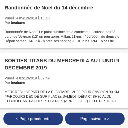
Randonnée de Noël du 14 décembre
Publié le 05/12/2019 à 10:13
Par
lestitans
Randonnée de Noël " Le point sublime de la corniche du causse noir" à
partir de Veyreau (12) un peu après Millau. 11kms - 400/500m de dénivelé.
Départ samedi 14/12 à 7h précises parking ALDI. Infos JPM. En cas de
mauvaise météo randonnée prévue dans le...
SORTIES TITANS DU MERCREDI 4 AU LUNDI 9
DECEMBRE 2019
Publié le 02/12/2019 à 09:49
Par
lestitans
MERCREDI : DEPART DE LA PLANTADE 12H30 POUR ENVIRON 90 KM
(PARCOURS DÉCIDÉ SUR PLACE). SAMEDI : DÉPART 8H30 ALDI,
CORNEILHAN, PAILHES, ST GENIES (ARRÊT CAFÉ) ET LE RESTE AU
FEELING POUR 80 KM COOOL. + POUR CEUX QUI LE SOUHAITENT UNE
PETITE RALLONGE TRÈS...
< Page précédente
Page suivante >