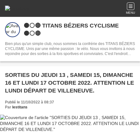
MENU
⚫️⚪️🔴 TITANS BÉZIERS CYCLISME
⚫️⚪️🔴
Bien plus qu'un simple club, nous sommes la confrérie des TITANS BÉZIERS
CYCLISME. Unis par une même passion : le vélo. Nous vous invitons à nous
rejoindre pour des sorties à la fois sportives et conviviales. C'est l'endroit
idéal pour partager votre passion du cyclisme à Béziers et créer de belles
amitiés.
SORTIES DU JEUDI 13 , SAMEDI 15, DIMANCHE
16 ET LUNDI 17 OCTOBRE 2022. ATTENTION LE
LUNDI DÉPART DE VILLENEUVE.
Publié le 11/10/2022 à 08:37
Par
lestitans