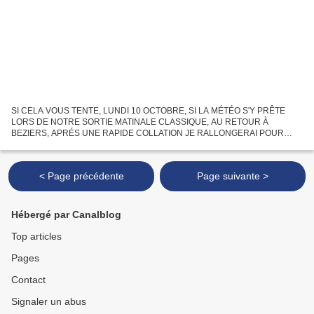
SI CELA VOUS TENTE, LUNDI 10 OCTOBRE, SI LA MÉTÉO S'Y PRÊTE
LORS DE NOTRE SORTIE MATINALE CLASSIQUE, AU RETOUR À
BEZIERS, APRÉS UNE RAPIDE COLLATION JE RALLONGERAI POUR
EFECTUER UN 200 DE TRÉS FAIBLE DÉNIVELÉ ET À ALLURE
MODÉRÉE. VOILÀ, C'EST DIT ET MAINTENANT...
< Page précédente
Page suivante >
Hébergé par Canalblog
Top articles
Pages
Contact
Signaler un abus