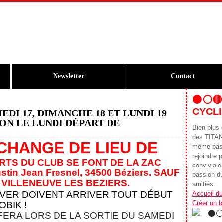
Newsletter
Contact
⚫️⚪️
CYCLI
MEDI 17, DIMANCHE 18 ET LUNDI 19
ON LE LUNDI DÉPART DE
Bien plus 
des TITA
CHANGE DE LIEU DE
même pass
rejoindre p
RTS DU CLUB SE FONT DE LA ZAC
conviviales
tin Jean Fresnel, 34500 Béziers
. SAUF
passion du
 VILLENEUVE LES BEZIERS.
amitiés.
IVER DOIVENT ARRIVER TOUT DÉBUT
Accueil du
Créer un 
BIK !
FERA LORS DE LA SORTIE DU SAMEDI