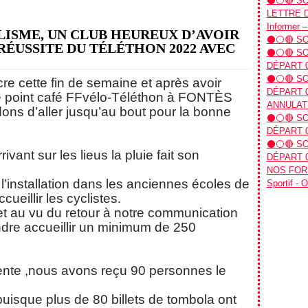
⚫⚪🔴 SO
LETTRE D’
Informer –
LISME, UN CLUB HEUREUX D’AVOIR
⚫⚪🔴 SOR
RÉUSSITE DU TÉLÉTHON 2022 AVEC
⚫⚪🔴 SOR
DÉPART 
⚫⚪🔴 SOR
e cette fin de semaine et après avoir
DÉPART 0
tre point café FFvélo-Téléthon à FONTÈS
ANNULAT
ons d’aller jusqu’au bout pour la bonne
⚫⚪🔴 SOR
DÉPART 0
⚫⚪🔴 SOR
ivant sur les lieus la pluie fait son
DÉPART 0
NOS FORM
l’installation dans les anciennes écoles de
Sportif - 
ueillir les cyclistes.
et au vu du retour à notre communication
endre accueillir un minimum de 250
nte ,nous avons reçu 90 personnes le
 puisque plus de 80 billets de tombola ont