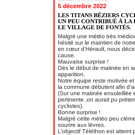
Vous aimez ?
0 vote
5 décembre 2022
LES TITANS BÉZIERS CYC
UN PEU CONTRIBUÉ À LA 
LE VILLAGE DE FONTÈS.
Malgré une météo très médiocr
hésité sur le maintien de no
en cœur d’Hérault, nous décid
cause.
Mauvaise surprise !
Dés
le début de matinée en arr
apparition.
Notre équipe reste motivée et 
la commune débutent afin d’acc
(Sur une matinée ensoleillée 
pertinente ,on aurait pu prét
cyclistes).
Bonne surprise !
Malgré cette météo peu cléme
sourire aux lèvres.
L’objectif Téléthon est atteint