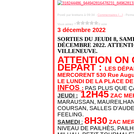
Posté par lestitans à 09:34 -
Commentaires [
…
]
- Perma
Vous aimez ?
0 vote
3 décembre 2022
SORTIES DU JEUDI 8, SAM
DÉCEMBRE 2022. ATTENTI
VILLENEUVE.
ATTENTION ON 
DEPART :
LES DÉPA
MERCORENT
530 Rue Augus
LE LUNDI DE LA PLACE DE
INFOS
:
PAS PLUS QUE ÇA
12H45
JEUDI :
ZAC ME
MARAUSSAN, MAUREILHAN
COURSAN, SALLES D'AUDE,
FEELING.
8H30
SAMEDI
:
ZAC ME
NIVEAU DE PAILHÈS, PAIL