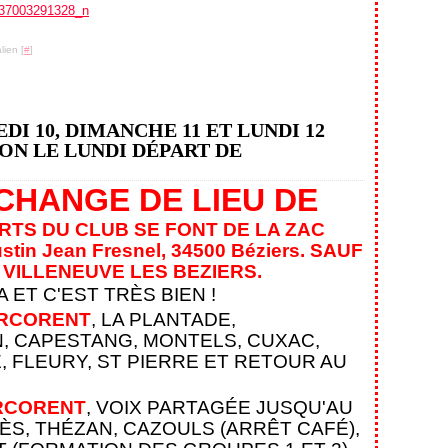
lien [
#
]
EDI 10, DIMANCHE 11 ET LUNDI 12
ON LE LUNDI DÉPART DE
CHANGE DE LIEU DE
RTS DU CLUB SE FONT DE LA ZAC
tin Jean Fresnel, 34500 Béziers
. SAUF
 VILLENEUVE LES BEZIERS.
 ET C'EST TRÈS BIEN !
RCORENT
, LA PLANTADE,
, CAPESTANG, MONTELS, CUXAC,
 FLEURY, ST PIERRE
ET RETOUR AU
RCORENT
, VOIX PARTAGÉE JUSQU'AU
HÈS, THÉZAN, CAZOULS (ARRÊT CAFÉ),