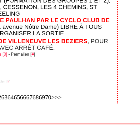
 (FORMATION DES GROUPES 1 ET 2),
 CESSENON, LES 4 CHEMINS, ST
EELING
DE PAULHAN PAR LE CYCLO CLUB DE
s, avenue Nôtre Dame)
LIBRE À TOUS
RGANISER LA SORTIE.
E VILLENEUVE LES BEZIERS
, POUR
AVEC ARRÊT CAFÉ.
 [0]
- Permalien [
#
]
lien [
#
]
10
20
30
40
50
80
90
100
2
63
64
65
66
67
68
69
70
>
>>
 Canalblog
Top articles
Contact
Signaler un abus
C.G.U.
Cookies et données