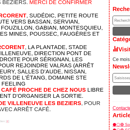
S BEZIERS.
MERCI DE CONFIRMER
Reche
RCORENT
, SUDÉDIC, PETITE ROUTE
UTE VERS BASSAN, SERVIAN,
FOUZILLON, GABIAN, MONTESQUIEU,
ES MINES, POUSSEC, FAUGÈRES
ET
Catégo
RCORENT
, LA PLANTADE, STADE
Visi
VILLENEUVE, DIRECTION PONT DE
 DROITE POUR SÉRIGNAN, LES
Ce mois 
POUR REJOINDRE VALRAS (ARRÊT
Newsl
EURY, SALLES D'AUDE, NISSAN,
RDS DE L'ÉTANG, DOMAINE STE
 FEELING
 CAFÉ PROCHE DE CHEZ NOUS
LIBRE
ENT D'ORGANISER LA SORTIE.
E VILLENEUVE LES BEZIERS
, POUR
Contacte
AVEC ARRÊT CAFÉ.
Articl
ien [
#
]
⚫⚪🔴 Sor