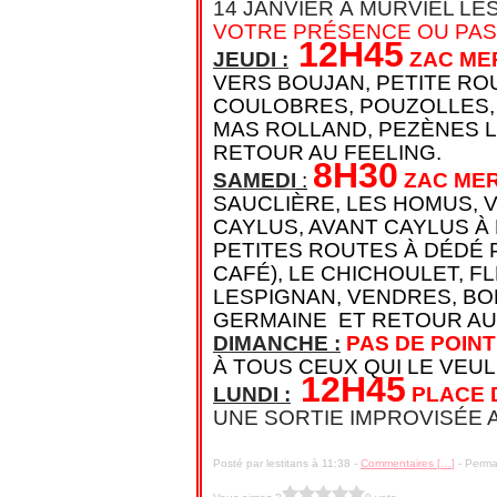
14 JANVIER À MURVIEL LE
VOTRE PRÉSENCE OU PAS
12H45
JEUDI :
ZAC ME
VERS BOUJAN, PETITE RO
COULOBRES, POUZOLLES, 
MAS ROLLAND, PEZÈNES L
RETOUR AU FEELING.
8H30
SAMEDI
:
ZAC ME
SAUCLIÈRE, LES HOMUS, 
CAYLUS, AVANT CAYLUS À
PETITES ROUTES À DÉDÉ 
CAFÉ), LE CHICHOULET, FL
LESPIGNAN, VENDRES, BO
GERMAINE ET RETOUR AU
DIMANCHE :
PAS DE
POINT
À TOUS CEUX QUI LE VEUL
12H45
LUNDI :
PLACE D
UNE SORTIE IMPROVISÉE 
Posté par lestitans à 11:38 -
Commentaires [
…
]
- Permal