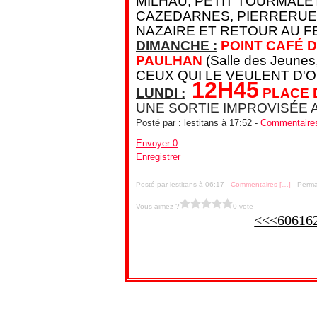
MILHAU, PETIT TOURMALET
CAZEDARNES, PIERRERUE,
NAZAIRE ET RETOUR AU F
DIMANCHE :
POINT CAFÉ 
PAULHAN
(Salle des Jeune
CEUX QUI LE VEULENT D'O
12H45
LUNDI :
PLACE D
UNE SORTIE IMPROVISÉE 
Posté par :
lestitans
à
17:52
-
Commentaires
Envoyer 0
Enregistrer
Posté par lestitans à 06:17 -
Commentaires [
…
]
- Perma
Vous aimez ?
0 vote
<<
<
60
61
6
Voir le profil de
lestitans
sur le portail