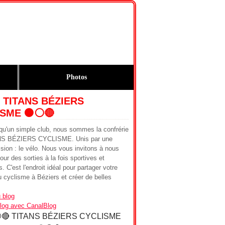
Photos
 TITANS BÉZIERS
SME ⚫️⚪️🔴
qu'un simple club, nous sommes la confrérie
NS BÉZIERS CYCLISME. Unis par une
ion : le vélo. Nous vous invitons à nous
our des sorties à la fois sportives et
. C'est l'endroit idéal pour partager votre
 cyclisme à Béziers et créer de belles
 blog
blog avec CanalBlog