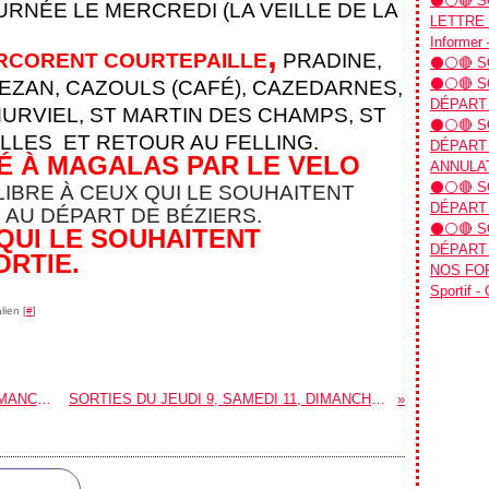
⚫⚪🔴 SO
RNÉE LE MERCREDI (LA VEILLE DE LA
LETTRE D
Informer 
,
RCORENT COURTEPAILLE
PRADINE,
⚫⚪🔴 SO
⚫⚪🔴 SO
HEZAN, CAZOULS (CAFÉ), CAZEDARNES,
DÉPART
URVIEL, ST MARTIN DES CHAMPS, ST
⚫⚪🔴 SO
LLES ET RETOUR AU FELLING.
DÉPART 
É À MAGALAS PAR LE VELO
ANNULAT
⚫⚪🔴 SO
LIBRE À CEUX QUI LE SOUHAITENT
DÉPART 
 AU DÉPART DE BÉZIERS.
⚫⚪🔴 SO
 QUI LE SOUHAITENT
DÉPART 
ORTIE.
NOS FOR
Sportif -
lien [
#
]
SORTIES DU JEUDI 26, SAMEDI 28, DIMANCHE 29 ET LUNDI 30 OCTOBRE.
SORTIES DU JEUDI 9, SAMEDI 11, DIMANCHE 12 ET LUNDI 13 NOVEMBRE.