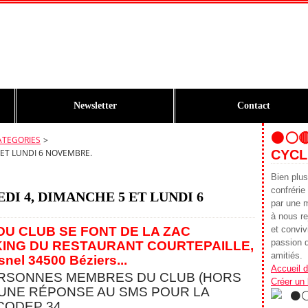
Newsletter
Contact
⚫️⚪️
ATEGORIES
>
 ET LUNDI 6 NOVEMBRE.
CYCL
Bien plu
confrér
EDI 4, DIMANCHE 5 ET LUNDI 6
par une 
à nous re
DU CLUB SE FONT DE LA ZAC
et conviv
passion d
ING DU RESTAURANT COURTEPAILLE,
amitiés.
snel 34500 Béziers.
..
Accueil d
ERSONNES MEMBRES DU CLUB (HORS
Créer un
 UNE RÉPONSE AU SMS POUR LA
CODEP 34.