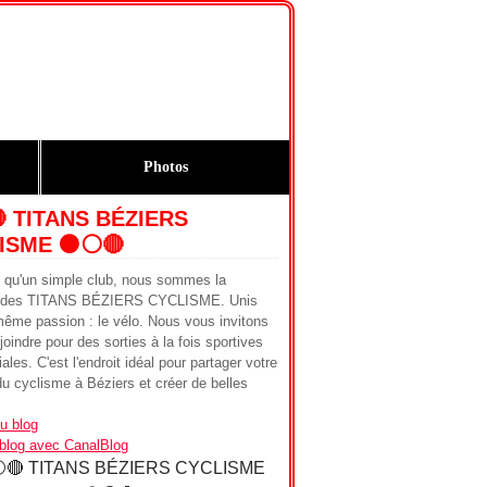
Photos
🔴 TITANS BÉZIERS
ISME ⚫️⚪️🔴
s qu'un simple club, nous sommes la
ie des TITANS BÉZIERS CYCLISME. Unis
même passion : le vélo. Nous vous invitons
joindre pour des sorties à la fois sportives
iales. C'est l'endroit idéal pour partager votre
u cyclisme à Béziers et créer de belles
u blog
 blog avec CanalBlog