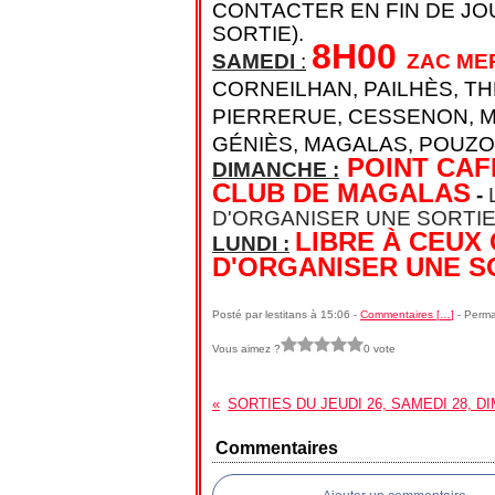
CONTACTER EN FIN DE JOU
SORTIE).
8H00
SAMEDI
:
ZAC ME
CORNEILHAN, PAILHÈS, T
PIERRERUE, CESSENON, M
GÉNIÈS, MAGALAS, POUZO
POINT CAF
DIMANCHE :
CLUB DE MAGALAS
-
D'ORGANISER UNE SORTIE
LIBRE À CEUX
LUNDI :
D'ORGANISER UNE S
Posté par lestitans à 15:06 -
Commentaires [
…
]
- Perma
Vous aimez ?
0 vote
Commentaires