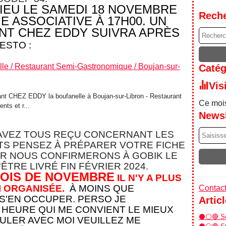
LIEU LE SAMEDI 18 NOVEMBRE
Rech
IE ASSOCIATIVE À 17H00. UN
NT CHEZ EDDY SUIVRA APRÈS
RESTO :
e / Restaurant Semi-Gastronomique / Boujan-sur-
Catég
Vis
rant CHEZ EDDY la boufanelle à Boujan-sur-Libron - Restaurant
Ce mois
nts et r...
Newsl
 AVEZ TOUS REÇU CONCERNANT LES
S PENSEZ À PRÉPARER VOTRE FICHE
R NOUS CONFIRMERONS À GOBIK LE
ÊTRE LIVRÉ FIN FÉVRIER 2024.
MOIS DE NOVEMBRE
IL N'Y A PLUS
I ORGANISÉE.
À MOINS QUE
Contact
 S'EN OCCUPER.
PERSO JE
Artic
' HEURE QUI ME CONVIENT LE MIEUX
⚫⚪🔴 Sor
OULER AVEC MOI VEUILLEZ ME