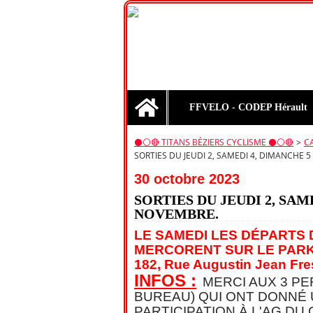
Home
FFVELO - CODEP Hérault
⚫️⚪️🔴 TITANS BÉZIERS CYCLISME ⚫️⚪️🔴
>
C
SORTIES DU JEUDI 2, SAMEDI 4, DIMANCHE 5
30 octobre 2023
SORTIES DU JEUDI 2, SAM
NOVEMBRE.
LE SAMEDI LES DÉPARTS 
MERCORENT SUR LE PARK
182, Rue Augustin Jean Fre
INFOS :
MERCI AUX 3 P
BUREAU) QUI ONT DONNÉ
PARTICIPATION À L'AG DU 