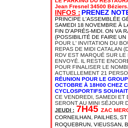
LE PARKING DU RESTAUR
Jean Fresnel 34500 Béziers
INFOS :
PRENEZ NOTE
PRINCIPE L'ASSEMBLÉE G
SAMEDI 18 NOVEMBRE À LA
FIN D'APRÉS-MIDI. ON VA
(POSSIBILITÉ DE FAIRE UN
POUR L' INVITATION DU B
REPAS DE MIDI CATALAN (
RDV EST MARQUÉ SUR LE
ENVOYÉ. IL RESTE ENCOR
POUR FINALISER LE NOMB
ACTUELLEMENT 21 PERSON
RÉUNION POUR LE GROUP
OCTOBRE À 18H00 CHEZ C
CYCLOSPORTIFS SOUHAIT
CE VENDREDI, SAMEDI ET
SERONT AU MINI SÉJOUR 
7H45
JEUDI :
ZAC MER
CORNEILHAN, PAILHES, ST
ROQUEBRUN, VIEUSSAN, BE