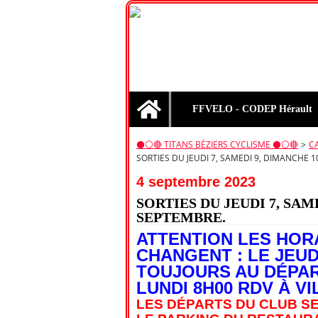
Home
FFVELO - CODEP Hérault
⚫️⚪️🔴 TITANS BÉZIERS CYCLISME ⚫️⚪️🔴
>
C
SORTIES DU JEUDI 7, SAMEDI 9, DIMANCHE 1
4 septembre 2023
SORTIES DU JEUDI 7, SAM
SEPTEMBRE.
ATTENTION LES HOR
CHANGENT : LE JEUDI
TOUJOURS AU DÉPAR
LUNDI 8H00 RDV À V
LES DÉPARTS DU CLUB S