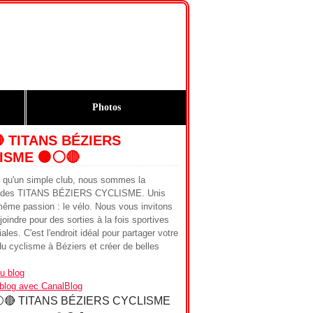
Photos
🔴 TITANS BÉZIERS
ISME ⚫️⚪️🔴
s qu'un simple club, nous sommes la
ie des TITANS BÉZIERS CYCLISME. Unis
même passion : le vélo. Nous vous invitons
joindre pour des sorties à la fois sportives
iales. C'est l'endroit idéal pour partager votre
u cyclisme à Béziers et créer de belles
u blog
 blog avec CanalBlog