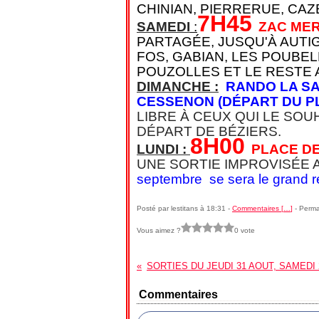
CHINIAN, PIERRERUE, C
7H45
SAMEDI
:
ZAC ME
PARTAGÉE, JUSQU'À AUTI
FOS, GABIAN, LES POUBE
POUZOLLES ET LE RESTE 
DIMANCHE :
RANDO LA SA
CESSENON (DÉPART DU PL
LIBRE À CEUX QUI LE SO
DÉPART DE BÉZIERS.
8H00
LUNDI :
PLACE DE
UNE SORTIE IMPROVISÉE 
septembre se sera le grand re
Posté par lestitans à 18:31 -
Commentaires [
…
]
- Perma
Vous aimez ?
0 vote
Commentaires