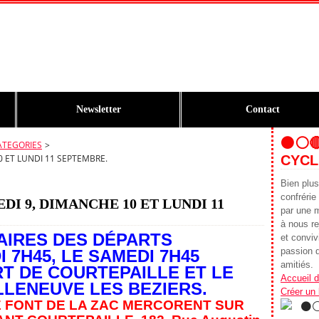
Newsletter
Contact
⚫️⚪️
ATEGORIES
>
0 ET LUNDI 11 SEPTEMBRE.
CYCL
Bien plu
confrér
EDI 9, DIMANCHE 10 ET LUNDI 11
par une 
à nous re
AIRES DES DÉPARTS
et conviv
passion d
 7H45, LE SAMEDI 7H45
amitiés.
T DE COURTEPAILLE ET LE
Accueil d
ILLENEUVE LES BEZIERS.
Créer un
E FONT DE LA ZAC MERCORENT SUR