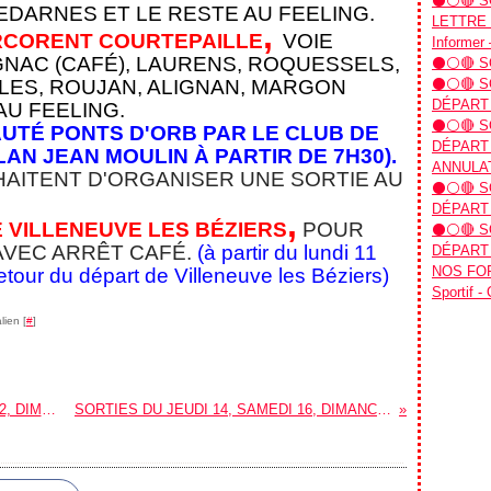
⚫⚪🔴 SO
AZEDARNES
ET LE RESTE AU FEELING.
LETTRE D
,
RCORENT COURTEPAILLE
VOIE
Informer 
GNAC (CAFÉ), LAURENS, ROQUESSELS,
⚫⚪🔴 SO
LLES, ROUJAN, ALIGNAN, MARGON
⚫⚪🔴 SO
DÉPART
AU FEELING.
⚫⚪🔴 SO
UTÉ PONTS D'ORB PAR LE CLUB DE
DÉPART 
AN JEAN MOULIN À PARTIR DE 7H30).
ANNULAT
UHAITENT D'ORGANISER UNE SORTIE AU
⚫⚪🔴 SO
DÉPART 
,
 VILLENEUVE LES BÉZIERS
POUR
⚫⚪🔴 SO
AVEC ARRÊT CAFÉ.
(à partir du lundi 11
DÉPART 
NOS FOR
tour du départ de Villeneuve les Béziers)
Sportif -
lien [
#
]
SORTIES DU JEUDI 31 AOUT, SAMEDI 2, DIMANCHE 3 ET LUNDI 4 SEPTEMBRE
SORTIES DU JEUDI 14, SAMEDI 16, DIMANCHE 17 ET LUNDI 18 SEPTEMBRE.