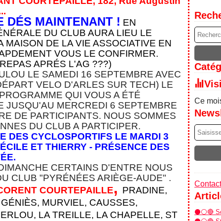
ANT COURTEPAILLE,
182, Rue Augustin
.
..
Rech
 DÉS MAINTENANT !
EN
ÉNÉRALE DU CLUB AURA LIEU LE
 MAISON DE LA VIE ASSOCIATIVE EN
 RAPDEMENT VOUS LE CONFIRMER.
 REPAS APRÉS L'AG ???)
Catég
OULOU LE SAMEDI 16 SEPTEMBRE AVEC
Vis
DÉPART VELO D'ARLES SUR TECH) LE
 PROGRAMME QUI VOUS A ÉTÉ
Ce mois
E JUSQU'AU MERCREDI 6 SEPTEMBRE
Newsl
RE DE PARTICIPANTS. NOUS SOMMES
NES DU CLUB A PARTICIPER.
E DES CYCLOSPORTIFS LE MARDI 3
ÉCILE ET THIERRY - PRÉSENCE DES
ÉE.
 DIMANCHE CERTAINS D'ENTRE NOUS
DU CLUB "PYRÉNÉES ARIÈGE-AUDE" .
,
Contact
CORENT COURTEPAILLE
PRADINE,
Artic
 GÉNIÈS, MURVIEL, CAUSSES,
⚫⚪🔴 Sor
RLOU, LA TREILLE, LA CHAPELLE, ST