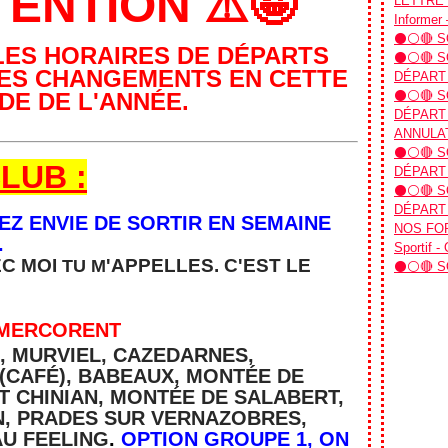
TENTION ⚠️🤪
LETTRE D
Informer 
⚫⚪🔴 SO
LES HORAIRES DE DÉPARTS
⚫⚪🔴 SO
DES CHANGEMENTS EN CETTE
DÉPART
DE DE L'ANNÉE.
⚫⚪🔴 SO
DÉPART 
ANNULAT
⚫⚪🔴 SO
LUB :
DÉPART 
⚫⚪🔴 SO
DÉPART 
VEZ ENVIE DE SORTIR EN SEMAINE
NOS FOR
.
Sportif -
EC MOI
'APPELLES. C'EST
LE
TU M
⚫⚪🔴 SO
 MERCORENT
, MURVIEL, CAZEDARNES,
 (CAFÉ), BABEAUX, MONTÉE DE
T CHINIAN, MONTÉE DE SALABERT,
N, PRADES SUR VERNAZOBRES,
U FEELING
.
OPTION GROUPE 1, ON