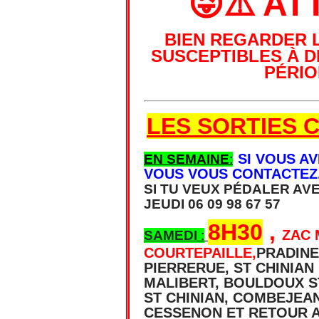
😜⚠️ AT
BIEN REGARDER 
SUSCEPTIBLES À 
PÉRIO
LES SORTIES C
SI VOUS A
EN SEMAINE
:
VOUS VOUS CONTACTEZ
SI TU VEUX PÉDALER AV
JEUDI 06 09 98 67 57
8H30
,
ZAC
SAMEDI
:
COURTEPAILLE
,
PRADINE
PIERRERUE, ST CHINIAN
MALIBERT, BOULDOUX S
ST CHINIAN, COMBEJEA
CESSENON ET RETOUR A