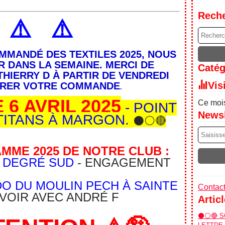
Rech
️
⚠️
⚠️
MMANDÉ DES TEXTILES 2025, NOUS
R DANS LA SEMAINE. MERCI DE
Catég
HIERRY D À PARTIR DE VENDREDI
Vis
PÉRER VOTRE COMMANDE
.
6 AVRIL 2025
Ce mois
- POINT
Newsl
TITANS À MARGON.
⚫⚪🔴
MME 2025 DE NOTRE CLUB :
6 DEGRÉ SUD
- ENGAGEMENT
O DU MOULIN PECH À SAINTE
Contact
OIR AVEC ANDRÉ F
Artic
⚫⚪🔴 SO