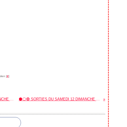
lien [
#
]
⚫⚪🔴 SORTIES DU SAMEDI 29, DIMANCHE 30 ET LUNDI 31 MARS 2025.
⚫⚪🔴 SORTIES DU SAMEDI 12 DIMANCHE 13 ET LUNDI 14 AVRIL 2025.