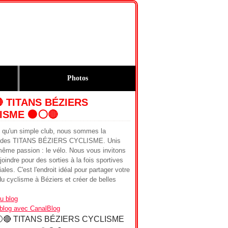
Photos
🔴 TITANS BÉZIERS
ISME ⚫️⚪️🔴
s qu'un simple club, nous sommes la
ie des TITANS BÉZIERS CYCLISME. Unis
même passion : le vélo. Nous vous invitons
joindre pour des sorties à la fois sportives
iales. C'est l'endroit idéal pour partager votre
u cyclisme à Béziers et créer de belles
u blog
 blog avec CanalBlog