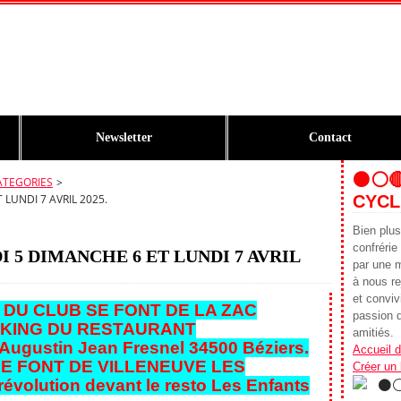
Newsletter
Contact
⚫️⚪️
ATEGORIES
>
LUNDI 7 AVRIL 2025.
CYCL
Bien plu
confrér
 5 DIMANCHE 6 ET LUNDI 7 AVRIL
par une 
à nous re
et conviv
 DU CLUB SE FONT DE LA ZAC
passion d
KING DU RESTAURANT
amitiés.
ugustin Jean Fresnel 34500 Béziers.
Accueil d
SE FONT DE VILLENEUVE LES
Créer un
révolution devant le resto Les Enfants