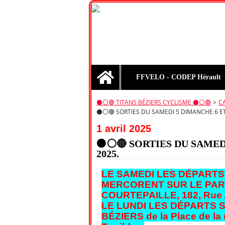
Home
FFVELO - CODEP Hérault
⚫️⚪️🔴 TITANS BÉZIERS CYCLISME ⚫️⚪️🔴
>
C
⚫⚪🔴 SORTIES DU SAMEDI 5 DIMANCHE 6 ET 
1 avril 2025
⚫⚪🔴 SORTIES DU SAMEDI
2025.
LE SAMEDI LES DÉPARTS
MERCORENT SUR LE PAR
COURTEPAILLE, 182, Rue A
LE LUNDI LES DÉPARTS 
BÉZIERS de la Place de la 