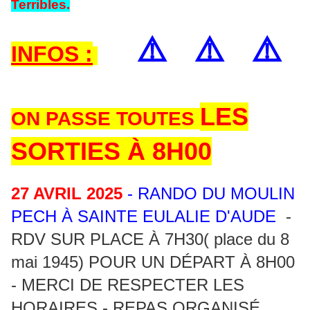
Terribles.
⚠️
⚠️
⚠️
INFOS :
LES
ON PASSE TOUTES
SORTIES À 8H00
27 AVRIL 2025
- RANDO DU MOULIN
PECH À SAINTE EULALIE D'AUDE
-
RDV SUR PLACE À 7H30( place du 8
mai 1945) POUR UN DÉPART À 8H00
- MERCI DE RESPECTER LES
HORAIRES - REPAS ORGANISÉ