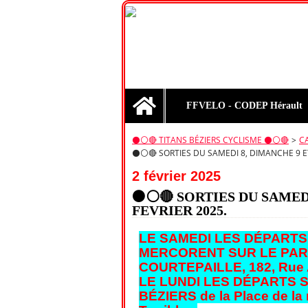
Home
FFVELO - CODEP Hérault
⚫️⚪️🔴 TITANS BÉZIERS CYCLISME ⚫️⚪️🔴
>
C
⚫⚪🔴 SORTIES DU SAMEDI 8, DIMANCHE 9 ET
2 février 2025
⚫⚪🔴 SORTIES DU SAMEDI
FEVRIER 2025.
LE SAMEDI LES DÉPARTS
MERCORENT SUR LE PAR
COURTEPAILLE, 182, Rue A
LE LUNDI LES DÉPARTS 
BÉZIERS de la Place de la 