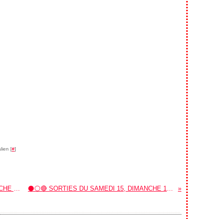
lien [
#
]
⚫⚪🔴 SORTIES DU SAMEDI 1, DIMANCHE 2 ET LUNDI 3 FEVRIER 2025.
⚫⚪🔴 SORTIES DU SAMEDI 15, DIMANCHE 16 ET LUNDI 17 FEVRIER 2025.