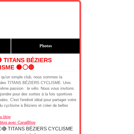
Photos
🔴 TITANS BÉZIERS
ISME ⚫️⚪️🔴
s qu'un simple club, nous sommes la
ie des TITANS BÉZIERS CYCLISME. Unis
même passion : le vélo. Nous vous invitons
joindre pour des sorties à la fois sportives
iales. C'est l'endroit idéal pour partager votre
u cyclisme à Béziers et créer de belles
u blog
 blog avec CanalBlog