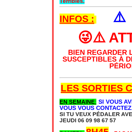
Terribles.
⚠
INFOS :
😜⚠️ AT
BIEN REGARDER 
SUSCEPTIBLES À 
PÉRIO
LES SORTIES C
SI VOUS A
EN SEMAINE
:
VOUS VOUS CONTACTEZ
SI TU VEUX PÉDALER AV
JEUDI 06 09 98 67 57