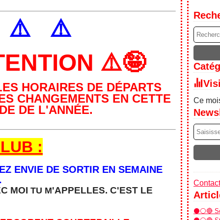
Rech
️
⚠️
⚠️
TENTION ⚠️🤪
Catég
Vis
LES HORAIRES DE DÉPARTS
DES CHANGEMENTS EN CETTE
Ce mois
DE DE L'ANNÉE.
Newsl
LUB :
VEZ ENVIE DE SORTIR EN SEMAINE
.
Contact
EC MOI
'APPELLES. C'EST
LE
TU M
Artic
⚫⚪🔴 Sor