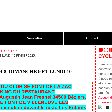
Newsletter
Contact
⚫️⚪️
ATEGORIES
>
 LUNDI 10 FEVRIER 2025.
CYCL
Bien plu
confrér
 8, DIMANCHE 9 ET LUNDI 10
par une 
à nous re
et conviv
 DU CLUB SE FONT DE LA ZAC
passion d
KING DU RESTAURANT
amitiés.
ugustin Jean Fresnel 34500 Béziers.
Accueil d
SE FONT DE VILLENEUVE LES
Créer un
révolution devant le resto Les Enfants