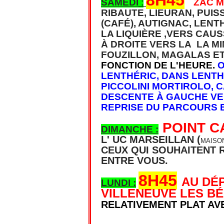
8H45
SAMEDI
:
ZAC 
RIBAUTE, LIEURAN, PUIS
(CAFÉ), AUTIGNAC, LENT
LA LIQUIÈRE ,VERS CAU
À DROITE VERS LA LA M
FOUZILLON, MAGALAS E
FONCTION DE L'HEURE.
O
LENTHÉRIC, DANS LENTHÉ
PICCOLINI MORTIROLO, 
DESCENTE À GAUCHE VE
REPRISE DU PARCOURS E
POINT C
DIMANCHE :
L' UC MARSEILLAN
(
MAISO
CEUX QUI SOUHAITENT
ENTRE VOUS.
8H45
AU DÉ
LUNDI :
VILLENEUVE LES BÉ
RELATIVEMENT PLAT AV