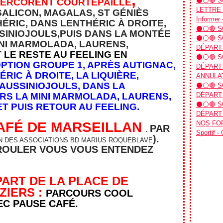
,
⚫⚪🔴 SO
MERCORENT COURTEPAILLE
LETTRE D
SALICON, MAGALAS, ST GÉNIÈS
Informer 
HÉRIC, DANS LENTHÉRIC À DROITE,
⚫⚪🔴 SO
SSINIOJOULS,PUIS DANS LA MONTÉE
⚫⚪🔴 SO
INI MARMOLADA, LAURENS,
DÉPART
T
LE RESTE AU FEELING EN
⚫⚪🔴 SO
PTION GROUPE 1, APRÈS AUTIGNAC,
DÉPART 
RIC À DROITE, LA LIQUIÈRE,
ANNULAT
CAUSSINIOJOULS, DANS LA
⚫⚪🔴 SO
RS LA MINI MARMOLADA, LAURENS,
DÉPART 
⚫⚪🔴 SO
T PUIS RETOUR AU FEELING.
DÉPART 
AFÉ DE MARSEILLAN
NOS FOR
PAR
.
Sportif -
).
N DES ASSOCIATIONS BD MARIUS ROQUEBLAVE
 ROULER VOUS VOUS ENTENDEZ
PART DE LA PLACE DE
ZIERS :
PARCOURS COOL
EC PAUSE CAFÉ.