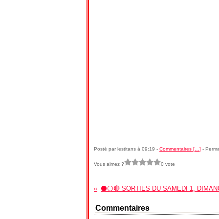
Posté par lestitans à 09:19 -
Commentaires [
…
]
- Perma
Vous aimez ?
0 vote
Commentaires