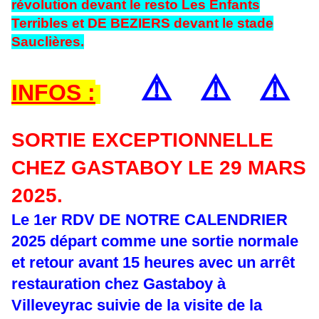
révolution devant le resto Les Enfants
Terribles et DE BEZIERS devant le stade
Sauclières.
⚠️
⚠️
⚠️
INFOS :
SORTIE EXCEPTIONNELLE
CHEZ GASTABOY LE 29 MARS
2025.
Le 1er RDV DE NOTRE CALENDRIER
2025 départ comme une sortie normale
et retour avant 15 heures avec un arrêt
restauration chez Gastaboy à
Villeveyrac suivie de la visite de la