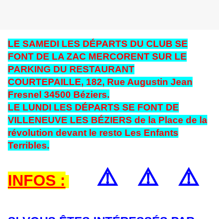
LE SAMEDI LES DÉPARTS DU CLUB SE
FONT DE LA ZAC MERCORENT SUR LE
PARKING DU RESTAURANT
COURTEPAILLE, 182, Rue Augustin Jean
Fresnel 34500 Béziers.
LE LUNDI LES DÉPARTS SE FONT DE
VILLENEUVE LES BÉZIERS de la Place de la
révolution devant le resto Les Enfants
Terribles.
⚠️
⚠️
⚠️
INFOS :