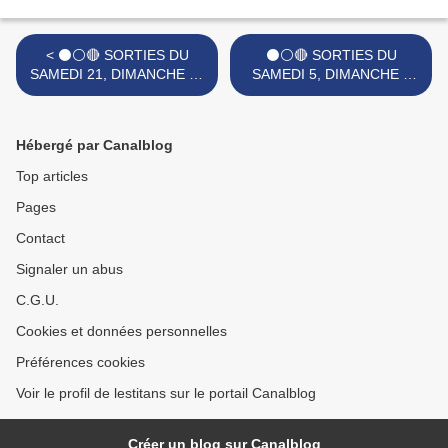
< ⚫⚪🔴 SORTIES DU
⚫⚪🔴 SORTIES DU
SAMEDI 21, DIMANCHE 22
SAMEDI 5, DIMANCHE 6
ET LUNDI 23 SEPTEMBRE
ET LUNDI 7 OCTOBRE
2024.
2024. >
Hébergé par Canalblog
Top articles
Pages
Contact
Signaler un abus
C.G.U.
Cookies et données personnelles
Préférences cookies
Voir le profil de lestitans sur le portail Canalblog
Créer un blog sur Canalblog