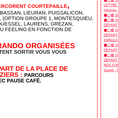
⚫⚪🔴 SO
,
LETTRE D
ERCORENT COURTEPAILLE
Informer 
 BASSAN, LIEURAN, PUISSALICON,
⚫⚪🔴 SO
, (OPTION GROUPE 1, MONTESQUIEU,
⚫⚪🔴 SO
QUESSEL
, LAURENS, GREZAN,
DÉPART
AU FEELING EN FONCTION DE
⚫⚪🔴 SO
DÉPART 
ANNULAT
 RANDO ORGANISÉES
⚫⚪🔴 SO
DÉPART 
TENT SORTIR VOUS VOUS
⚫⚪🔴 SO
DÉPART 
NOS FOR
PART DE LA PLACE DE
Sportif -
ZIERS :
PARCOURS
EC PAUSE CAFÉ.