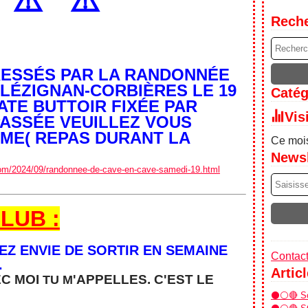
️
⚠️
⚠️
Rech
ÉRESSÉS PAR LA RANDONNÉE
 LÉZIGNAN-CORBIÈRES LE 19
Catég
ATE BUTTOIR FIXÉE PAR
Vis
PASSÉE VEUILLEZ VOUS
E( REPAS DURANT LA
Ce mois
Newsl
.com/2024/09/randonnee-de-cave-en-cave-samedi-19.html
LUB :
VEZ ENVIE DE SORTIR EN SEMAINE
Contact
.
Artic
EC MOI
'APPELLES. C'EST
LE
TU M
⚫⚪🔴 Sor