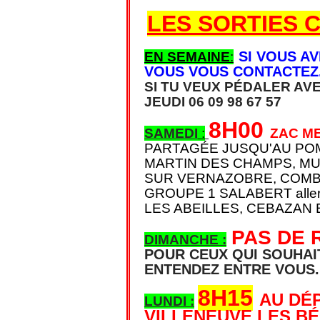
LES SORTIES C
SI VOUS A
EN SEMAINE
:
VOUS VOUS CONTACTEZ
SI TU VEUX PÉDALER AV
JEUDI 06 09 98 67 57
8H00
SAMEDI
:
ZAC M
PARTAGÉE JUSQU'AU POM
MARTIN DES CHAMPS, MU
SUR VERNAZOBRE, COMBE
GROUPE 1 SALABERT aller 
LES ABEILLES, CEBAZAN 
PAS DE
DIMANCHE :
POUR CEUX QUI SOUHAI
ENTENDEZ ENTRE VOUS.
8H15
AU DÉ
LUNDI :
VILLENEUVE LES BÉ