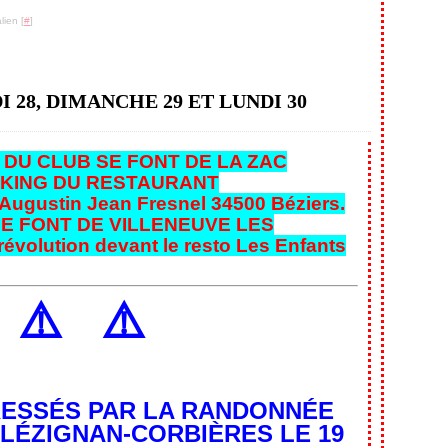
lien [
#
]
 28, DIMANCHE 29 ET LUNDI 30
 DU CLUB SE FONT DE LA ZAC
KING DU RESTAURANT
ugustin Jean Fresnel 34500 Béziers.
SE FONT DE VILLENEUVE LES
révolution devant le resto Les Enfants
️
⚠️
⚠️
ÉRESSÉS PAR LA RANDONNÉE
 LÉZIGNAN-CORBIÈRES LE 19