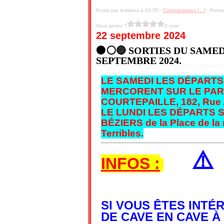
Posté par lestitans à 10:55 -
Commentaires [
…
]
- Perma
Vous aimez ?
0 vote
22 septembre 2024
⚫⚪🔴 SORTIES DU SAMEDI
SEPTEMBRE 2024.
LE SAMEDI LES DÉPARTS
MERCORENT SUR LE PAR
COURTEPAILLE, 182, Rue A
LE LUNDI LES DÉPARTS 
BÉZIERS de la Place de la 
Terribles.
⚠
INFOS :
SI VOUS ÊTES INT
DE CAVE EN CAVE À