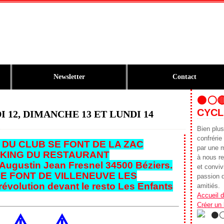
Newsletter
Contact
⚫️⚪️
CYCL
 12, DIMANCHE 13 ET LUNDI 14
Bien plu
confrér
 DU CLUB SE FONT DE LA ZAC
par une 
KING DU RESTAURANT
à nous re
ugustin Jean Fresnel 34500 Béziers.
et conviv
SE FONT DE VILLENEUVE LES
passion d
révolution devant le resto Les Enfants
amitiés.
Accueil d
Créer un