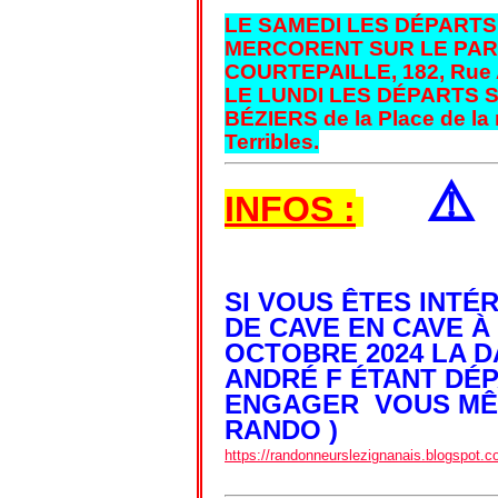
LE SAMEDI LES DÉPARTS
MERCORENT SUR LE PAR
COURTEPAILLE, 182, Rue A
LE LUNDI LES DÉPARTS 
BÉZIERS de la Place de la 
Terribles.
⚠
INFOS :
SI VOUS ÊTES INT
DE CAVE EN CAVE À
OCTOBRE 2024 LA D
ANDRÉ F ÉTANT DÉ
ENGAGER VOUS MÊM
RANDO )
https://randonneurslezignanais.blogspot