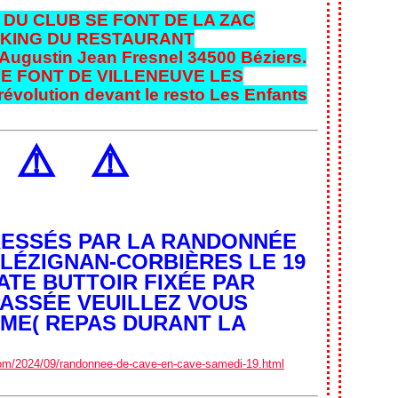
 DU CLUB SE FONT DE LA ZAC
KING DU RESTAURANT
ugustin Jean Fresnel 34500 Béziers.
SE FONT DE VILLENEUVE LES
révolution devant le resto Les Enfants
️
⚠️
⚠️
ÉRESSÉS PAR LA RANDONNÉE
 LÉZIGNAN-CORBIÈRES LE 19
ATE BUTTOIR FIXÉE PAR
PASSÉE VEUILLEZ VOUS
E( REPAS DURANT LA
.com/2024/09/randonnee-de-cave-en-cave-samedi-19.html