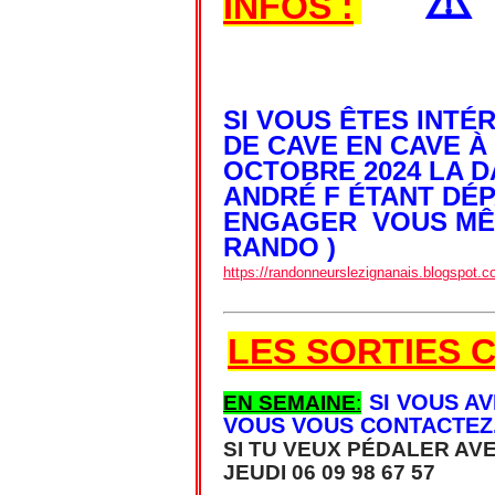
⚠
INFOS :
SI VOUS ÊTES INT
DE CAVE EN CAVE À
OCTOBRE 2024 LA D
ANDRÉ F ÉTANT DÉ
ENGAGER VOUS MÊM
RANDO )
https://randonneurslezignanais.blogspot
LES SORTIES C
SI VOUS A
EN SEMAINE
:
VOUS VOUS CONTACTEZ
SI TU VEUX PÉDALER AV
JEUDI 06 09 98 67 57