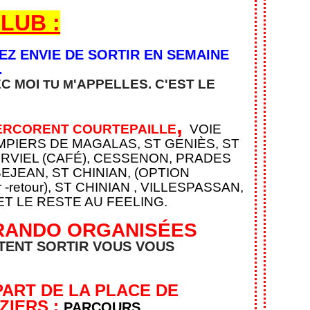
LUB :
VEZ ENVIE DE SORTIR EN SEMAINE
.
EC MOI
'APPELLES. C'EST
LE
TU M
,
ERCORENT COURTEPAILLE
VOIE
PIERS DE MAGALAS, ST GENIÈS, ST
RVIEL (CAFÉ), CESSENON, PRADES
JEAN, ST CHINIAN, (OPTION
-retour), ST CHINIAN
, VILLESPASSAN,
ET LE RESTE AU FEELING.
 RANDO ORGANISÉES
TENT SORTIR VOUS VOUS
PART DE LA PLACE DE
ZIERS :
PARCOURS