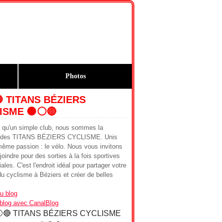
Photos
🔴 TITANS BÉZIERS
ISME ⚫️⚪️🔴
s qu'un simple club, nous sommes la
ie des TITANS BÉZIERS CYCLISME. Unis
même passion : le vélo. Nous vous invitons
joindre pour des sorties à la fois sportives
iales. C'est l'endroit idéal pour partager votre
u cyclisme à Béziers et créer de belles
u blog
 blog avec CanalBlog