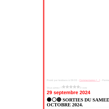
Posté par lestitans à 09:03 -
Commentaires [
…
]
- Perma
Vous aimez ?
0 vote
29 septembre 2024
⚫⚪🔴 SORTIES DU SAMEDI
OCTOBRE 2024.