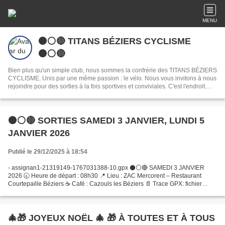
MENU
⚫️⚪️🔴 TITANS BÉZIERS CYCLISME
⚫️⚪️🔴
Bien plus qu'un simple club, nous sommes la confrérie des TITANS BÉZIERS
CYCLISME. Unis par une même passion : le vélo. Nous vous invitons à nous
rejoindre pour des sorties à la fois sportives et conviviales. C'est l'endroit
idéal pour partager votre passion du cyclisme à Béziers et créer de belles
amitiés.
⚫⚪🔴 SORTIES SAMEDI 3 JANVIER, LUNDI 5
JANVIER 2026
Publié le 29/12/2025 à 18:54
- assignan1-21319149-1767031388-10.gpx ⚫️⚪️🔴 SAMEDI 3 JANVIER
2026 🕣 Heure de départ : 08h30 📍 Lieu : ZAC Mercorent – Restaurant
Courtepaille Béziers ☕️ Café : Cazouls les Béziers 📄 Trace GPX: fichier
disponible Vous pouvez le télécharger sur l’application...
🎄🎁 JOYEUX NOËL 🎄 🎁 À TOUTES ET À TOUS