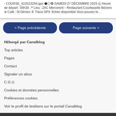
- COURSE_422023294.gpx ⚫️⚪️🔴 SAMEDI 27 DÉCEMBRE 2025 🕣 Heure
de départ : 08h30 📍 Lieu : ZAC Mercorent – Restaurant Courtepaille Béziers
☕️ Café : St Génies 📄 Trace GPX: fichier disponible Vous pouvez le
télécharger sur l’application de votre choix : STRAVA...
< Page précédente
Page suivante >
Hébergé par Canalblog
Top articles
Pages
Contact
Signaler un abus
C.G.U.
Cookies et données personnelles
Préférences cookies
Voir le profil de lestitans sur le portail Canalblog